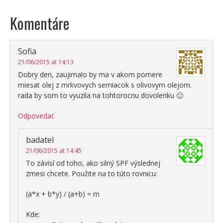
Komentáre
Sofia
21/06/2015 at 14:13
Dobry den, zaujimalo by ma v akom pomere
miesat olej z mrkvovych semiacok s olivovym olejom.
rada by som to vyuzila na tohtorocnu dovolenku 🙂
Odpovedať
badatel
21/06/2015 at 14:45
To závisí od toho, ako silný SPF výslednej
zmesi chcete. Použite na to túto rovnicu:
(a*x + b*y) / (a+b) = m
Kde: