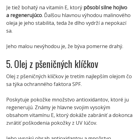
Je tiež bohatý na vitamín E, ktorý
pôsobí silne hojivo
a regenerujúco
. Ďalšou hlavnou výhodou malinového
oleja je jeho stabilita, teda že dlho vydrží a nepokazí
sa.
Jeho malou nevýhodou je, že býva pomerne drahý.
5. Olej z pšeničných klíčkov
Olej z pšeničných klíčkov je tretím najlepším olejom čo
sa týka ochranného faktora SPF.
Poskytuje pokožke množstvo antioxidantov, ktoré ju
regenerujú. Známy je hlavne svojim vysokým
obsahom vitamínu E, ktorý dokáže zabrániť a dokonca
zvrátiť poškodenia pokožky z UV lúčov.
Jeho vysoký obsah antioxidantov a množstvo