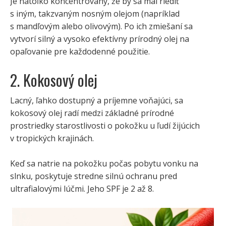
Je natoľko koncentrovaný, že by sa mal riediť
s iným, takzvaným nosným olejom (napríklad
s mandľovým alebo olivovým). Po ich zmiešaní sa
vytvorí silný a vysoko efektívny prírodný olej na
opaľovanie pre každodenné použitie.
2. Kokosový olej
Lacný, ľahko dostupný a príjemne voňajúci, sa
kokosový olej radí medzi základné prírodné
prostriedky starostlivosti o pokožku u ľudí žijúcich
v tropických krajinách.
Keď sa natrie na pokožku počas pobytu vonku na
slnku, poskytuje stredne silnú ochranu pred
ultrafialovými lúčmi. Jeho SPF je 2 až 8.