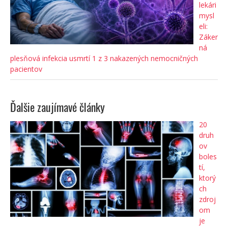
lekári
mysl
eli:
Záker
ná
plesňová infekcia usmrtí 1 z 3 nakazených nemocničných
pacientov
Ďalšie zaujímavé články
20
druh
ov
boles
tí,
ktorý
ch
zdroj
om
je