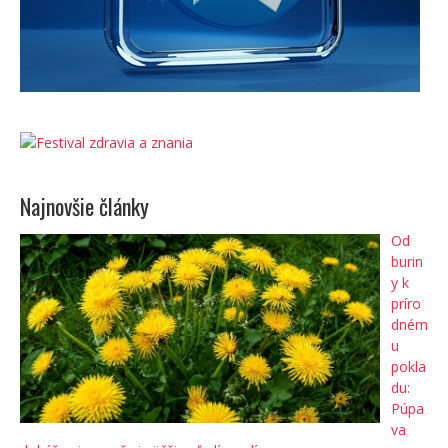
Najnovšie články
Od
burin
y k
príro
dném
u
pokla
du:
Púpa
va