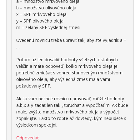
a – množstvo mrkvového oleja
b – množstvo olivového oleja
x – SPF mrkvového oleja
y – SPF olivového oleja
m – želaný SPF výslednej zmesi
Uvedenú rovnicu treba upraviť tak, aby ste vyjadrili: a =
…
Potom už len dosadiť hodnoty všetkých ostatných
veličín a máte odpoveď, koľko mrkvového oleja je
potrebné zmiešať s vopred stanoveným množstvom
olivového oleja, aby výsledná zmes mala vami
požadovaný SPF.
Ak sa vám nechce rovnicu upravovať, môžte hodnoty
a,b,x a y zadať len tak „zbrucha“ a vypočítať m. Ak bude
malé, zvýšte množstvo mrkvového oleja a výpočet
zopakujte. Takto to robte až dovtedy, kým nebudete s
výsledkom spokojní.
Odpovedať