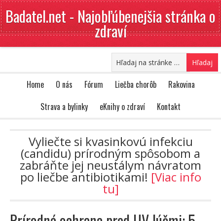
Badatel.net - Najobľúbenejšia stránka o
zdraví
Home
O nás
Fórum
Liečba chorôb
Rakovina
Strava a bylinky
eKnihy o zdraví
Kontakt
Vyliečte si kvasinkovú infekciu
(candidu) prírodným spôsobom a
zabráňte jej neustálym návratom
po liečbe antibiotikami!
[Viac info
tu]
Prírodná ochrana pred UV lúčmi: 5