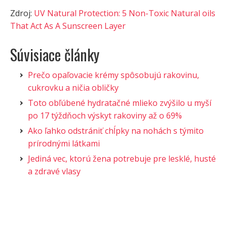
Zdroj:
UV Natural Protection: 5 Non-Toxic Natural oils
That Act As A Sunscreen Layer
Súvisiace články
Prečo opaľovacie krémy spôsobujú rakovinu,
cukrovku a ničia obličky
Toto obľúbené hydratačné mlieko zvýšilo u myší
po 17 týždňoch výskyt rakoviny až o 69%
Ako ľahko odstrániť chĺpky na nohách s týmito
prírodnými látkami
Jediná vec, ktorú žena potrebuje pre lesklé, husté
a zdravé vlasy