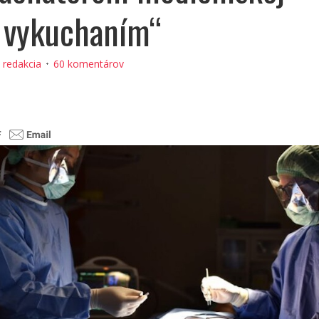
 vykuchaním“
:
redakcia
60 komentárov