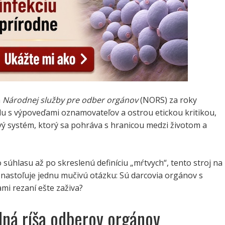
a
Národnej služby pre odber orgánov
(NORS) za roky
lu s výpoveďami oznamovateľov a ostrou etickou kritikou,
vý systém, ktorý sa pohráva s hranicou medzi životom a
úhlasu až po skreslenú definíciu „mŕtvych“, tento stroj na
nastoľuje jednu mučivú otázku: Sú darcovia orgánov s
mi rezaní ešte zaživa?
ná ríša odberov orgánov