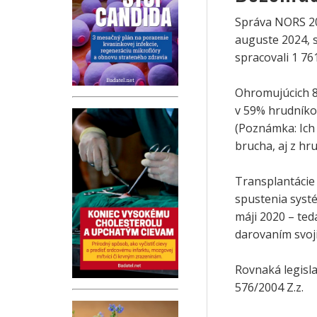
Správa NORS 20
auguste 2024, 
spracovali 1 76
Ohromujúcich 86
v 59% hrudníkov
(Poznámka: Ich 
brucha, aj z hru
Transplantácie
spustenia systé
máji 2020 – ted
darovaním svoji
Rovnaká legisla
576/2004 Z.z.