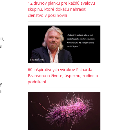
12 druhov planku pre každú svalovú
skupinu, ktoré dokážu nahradiť
členstvo v posilňovni
tí,
e
60 inšpiratívnych výrokov Richarda
Bransona o živote, úspechu, rodine a
podnikaní
y
a