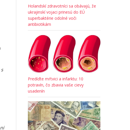
Holandskí zdravotníci sa obávajú, že
ukrajinskí vojaci prinesú do EÚ
superbaktérie odolné voči
antibiotikám
a
 s
Predíďte mŕtvici a infarktu: 10
potravín, čo zbavia vaše cievy
usadenín
ní