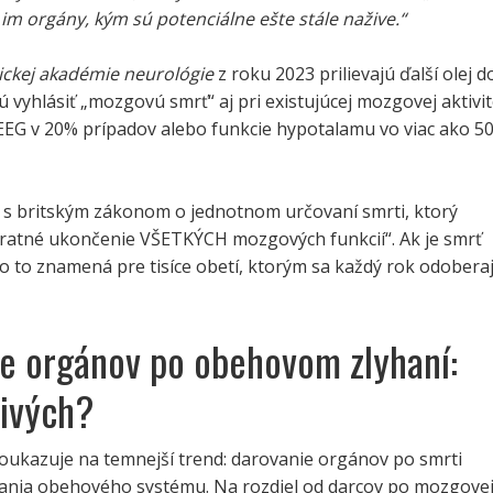
im orgány, kým sú potenciálne ešte stále nažive.“
ckej akadémie neurológie
z roku 2023 prilievajú ďalší olej d
vyhlásiť „mozgovú smrť“ aj pri existujúcej mozgovej aktivit
 EEG v 20% prípadov alebo funkcie hypotalamu vo viac ako 5
e s britským zákonom o jednotnom určovaní smrti, ktorý
ratné ukončenie VŠETKÝCH mozgových funkcií“. Ak je smrť
čo to znamená pre tisíce obetí, ktorým sa každý rok odobera
e orgánov po obehovom zlyhaní:
živých?
ukazuje na temnejší trend: darovanie orgánov po smrti
hania obehového systému. Na rozdiel od darcov po mozgove