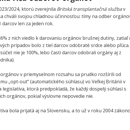
23/2024, ktorú zverejnila
Britská transplantačná služba
v
sa chváli svojou chladnou účinnosťou: tímy na odber orgáno
1 darcov len za jeden rok.
% z nich viedlo k darovaniu orgánov brušnej dutiny, zatiaľ 
ých prípadov bolo z tiel darcov odobraté srdce alebo pľúca.
súčet nie je 100%, lebo časti darcov odobrali orgány aj z
dníka).
 orgánov v priemyselnom rozsahu sa prudko rozšírili od
mu „opt-out“ (automatického súhlasu) vo Veľkej Británii v
a legislatíva, ktorá predpokladá, že každý dospelý súhlasí s
ch orgánov, pokiaľ výslovne nepovedie nie.
tíva bola prijatá aj na Slovensku, a to už v roku 2004 záko