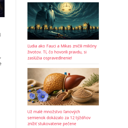
í
Ľudia ako Fauci a Mikas zničili milióny
životov. Tí, čo hovorili pravdu, si
,
zaslúžia ospravedlnenie!
e
Už malé množstvo ľanových
semienok dokázalo za 12 týždňov
znížiť stukovatenie pečene