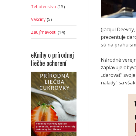
Tehotenstvo
(15)
Vakcíny
(5)
(Jacqul Deevoy
Zaujímavosti
(14)
prezentuje darc
sú na prahu smr
eKnihy o prírodnej
Národné verejn
liečbe ochorení
zaplavuje obyv
„darovať“ svoje
nálady“ sa však