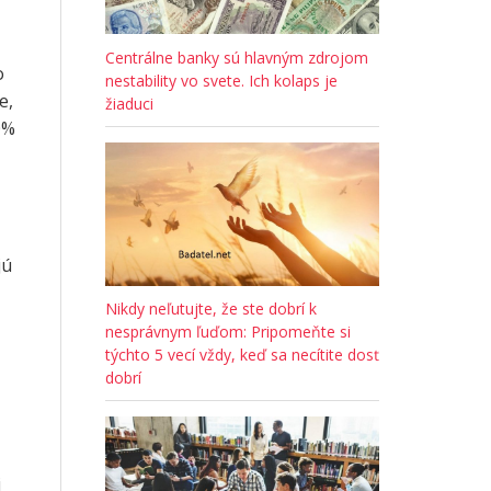
Centrálne banky sú hlavným zdrojom
o
nestability vo svete. Ich kolaps je
e,
žiaduci
0%
jú
Nikdy neľutujte, že ste dobrí k
nesprávnym ľuďom: Pripomeňte si
týchto 5 vecí vždy, keď sa necítite dosť
dobrí
j