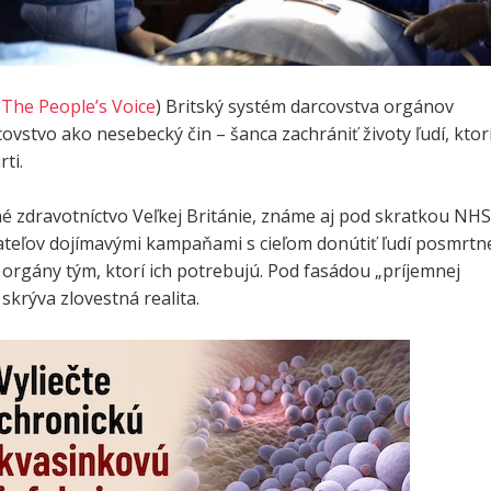
,
The People’s Voice
) Britský systém darcovstva orgánov
ovstvo ako nesebecký čin – šanca zachrániť životy ľudí, ktor
ti.
é zdravotníctvo Veľkej Británie, známe aj pod skratkou NHS
ateľov dojímavými kampaňami s cieľom donútiť ľudí posmrtn
 orgány tým, ktorí ich potrebujú. Pod fasádou „príjemnej
 skrýva zlovestná realita.