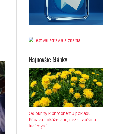
Najnovšie články
Od buriny k prírodnému pokladu:
Púpava dokáže viac, než si väčšina
ľudí myslí