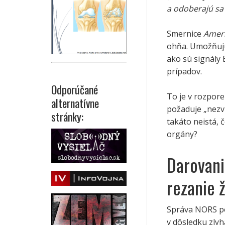
a odoberajú sa 
Smernice
Ameri
ohňa. Umožňujú 
ako sú signály
prípadov.
Odporúčané
To je v rozpor
alternatívne
požaduje „nezv
stránky:
takáto neistá, 
orgány?
Darovani
rezanie 
Správa NORS po
v dôsledku zly