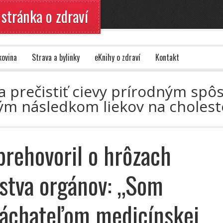
 stránka o zdraví
kovina
Strava a bylinky
eKnihy o zdraví
Kontakt
 a prečistiť cievy prírodným spô
vým následkom liekov na choles
prehovoril o hrôzach
stva orgánov: „Som
áchateľom medicínskej