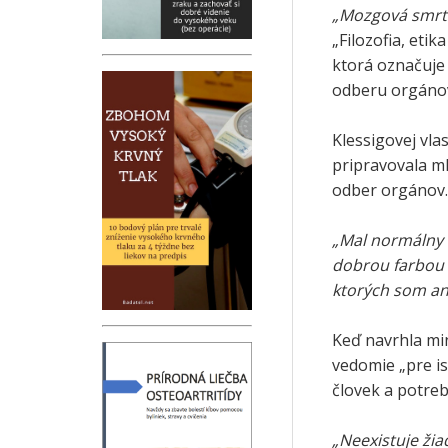
„Mozgová smrť 
„Filozofia, eti
ktorá označuje
odberu orgáno
Klessigovej vla
pripravovala m
odber orgánov.
„Mal normálny k
dobrou farbou m
ktorých som an
Keď navrhla min
vedomie „pre is
človek a potreb
„Neexistuje žia