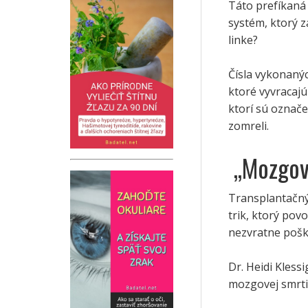
Táto prefíkaná 
systém, ktorý 
linke?
Čísla vykonanýc
ktoré vyvracajú 
ktorí sú označe
zomreli.
„Mozgov
Transplantačný
trik, ktorý po
nezvratne poš
Dr. Heidi Kless
mozgovej smrti“