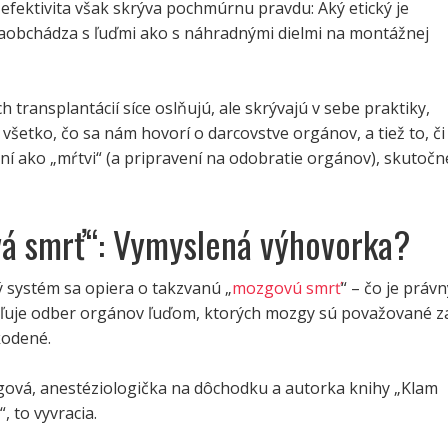
efektivita však skrýva pochmúrnu pravdu: Aký etický je
zaobchádza s ľuďmi ako s náhradnými dielmi na montážnej
h transplantácií síce oslňujú, ale skrývajú v sebe praktiky,
všetko, čo sa nám hovorí o darcovstve orgánov, a tiež to, či 
ní ako „mŕtvi“ (a pripravení na odobratie orgánov), skutočn
á smrť“: Vymyslená výhovorka?
 systém sa opiera o takzvanú „
mozgovú smrť
“ – čo je právn
voľuje odber orgánov ľuďom, ktorých mozgy sú považované z
kodené.
igová, anestéziologička na dôchodku a autorka knihy „Klam
, to vyvracia.