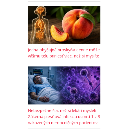
Jedna obyčajná broskyňa denne môže
vášmu telu priniesť viac, než si myslíte
Nebezpečnejšia, než si lekári mysleli:
Zákerná plesňová infekcia usmrtí 1 z 3
nakazených nemocničných pacientov