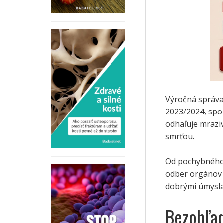
Výročná správ
2023/2024, spo
odhaľuje mrazi
smrťou.
Od pochybného s
odber orgánov 
dobrými úmysla
Bezohľad