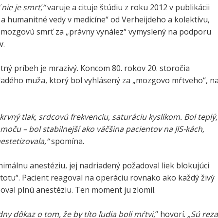
nie je smrť,“
varuje a cituje štúdiu z roku 2012 v publikácii
ka a humanitné vedy v medicíne“ od Verheijdeho a kolektívu,
 mozgovú smrť za „právny vynález“ vymyslený na podporu
v.
stný príbeh je mrazivý. Koncom 80. rokov 20. storočia
ladého muža, ktorý bol vyhlásený za „mozgovo mŕtveho“, n
rvný tlak, srdcovú frekvenciu, saturáciu kyslíkom. Bol teplý,
oču – bol stabilnejší ako väčšina pacientov na JIS-kách,
estetizovala,“
spomína.
imálnu anestéziu, jej nadriadený požadoval liek blokujúci
totu“. Pacient reagoval na operáciu rovnako ako každý živý
oval plnú anestéziu. Ten moment ju zlomil.
dny dôkaz o tom, že by títo ľudia boli mŕtvi
,“ hovorí.
„Sú reza