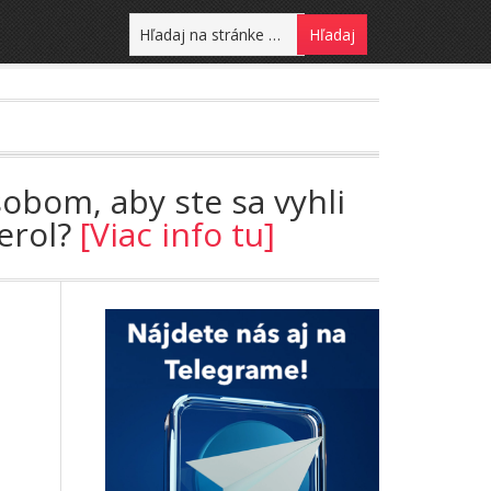
sobom, aby ste sa vyhli
terol?
[Viac info tu]