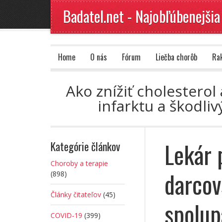
Badatel.net - Najobľúbenejšia
Home
O nás
Fórum
Liečba chorôb
Ra
Ako znížiť cholesterol
infarktu a škodli
Lekár 
Kategórie článkov
Choroby a terapie
darcov
(898)
Články čitateľov
(45)
spolup
COVID-19
(399)