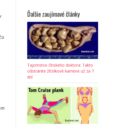
Ďalšie zaujímavé články
v
čo
Tajomstvo čínskeho doktora: Takto
odstránite žlčníkové kamene už za 7
dní
nom