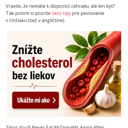
Vravíte, že nemáte k dispozícii záhradu, ale len byt?
Tak potom si pozrite
tieto tipy
pre pestovanie
v činžiaku (tiež v angličtine).
Zdroj: You’ll Never Eat McDonald’s Again After