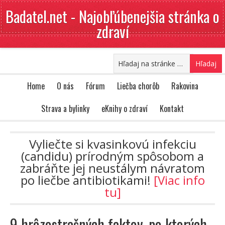
Badatel.net - Najobľúbenejšia stránka o
zdraví
Home
O nás
Fórum
Liečba chorôb
Rakovina
Strava a bylinky
eKnihy o zdraví
Kontakt
Vyliečte si kvasinkovú infekciu
(candidu) prírodným spôsobom a
zabráňte jej neustálym návratom
po liečbe antibiotikami!
[Viac info
tu]
9 hrôzostrašných faktov, po ktorých