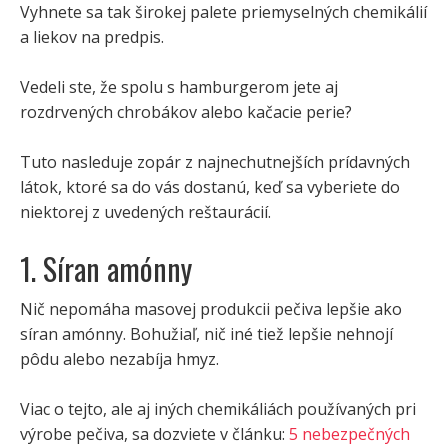
Vyhnete sa tak širokej palete priemyselných chemikálií
a liekov na predpis.
Vedeli ste, že spolu s hamburgerom jete aj
rozdrvených chrobákov alebo kačacie perie?
Tuto nasleduje zopár z najnechutnejších prídavných
látok, ktoré sa do vás dostanú, keď sa vyberiete do
niektorej z uvedených reštaurácií.
1. Síran amónny
Nič nepomáha masovej produkcii pečiva lepšie ako
síran amónny. Bohužiaľ, nič iné tiež lepšie nehnojí
pôdu alebo nezabíja hmyz.
Viac o tejto, ale aj iných chemikáliách používaných pri
výrobe pečiva, sa dozviete v článku:
5 nebezpečných