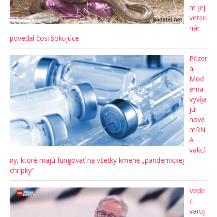
m jej
veteri
nár
povedal čosi šokujúce
Pfizer
a
Mod
erna
vyvíja
jú
nové
mRN
A
vakcí
ny, ktoré majú fungovať na všetky kmene „pandemickej
chrípky“
Vede
c
varuj