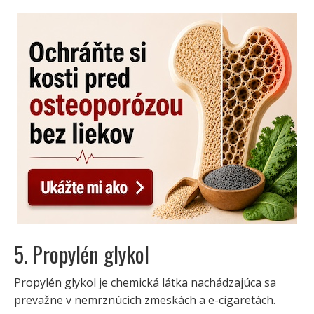
5. Propylén glykol
Propylén glykol je chemická látka nachádzajúca sa
prevažne v nemrznúcich zmeskách a e-cigaretách.