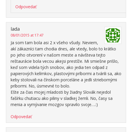
Odpovedať
lada
08/01/2015 at 17:47
Ja som tam bola asi 2 x všeho všudy. Neviem,
akí zákazníci tam chodia dnes, ale vtedy, bolo to krátko
po jeho otvorení v našom meste a návšteva tejto
reštaurácie bola vecou akejsi prestíže. Mi smiešne prišlo,
keď som videla tých snobov, ako jedia ten odpad z
papierových kelímkov, plastovými príbormi a tvárili sa, ako
keby stolovali na čínskom porceláne a jedli striebornými
príbormi. No, úsmevné to bolo.
Ešte za čias mojej mladosti by žiadny Slovák nejedol
fašírku chutiacu ako piliny v sladkej žemli. No, časy sa
menia a vymývanie mozgov spravilo svoje….:)
Odpovedať