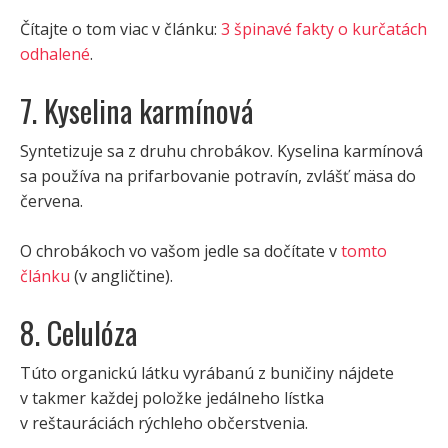
Čítajte o tom viac v článku:
3 špinavé fakty o kurčatách
odhalené
.
7. Kyselina karmínová
Syntetizuje sa z druhu chrobákov. Kyselina karmínová
sa používa na prifarbovanie potravín, zvlášť mäsa do
červena.
O chrobákoch vo vašom jedle sa dočítate v
tomto
článku
(v angličtine).
8. Celulóza
Túto organickú látku vyrábanú z buničiny nájdete
v takmer každej položke jedálneho lístka
v reštauráciách rýchleho občerstvenia.