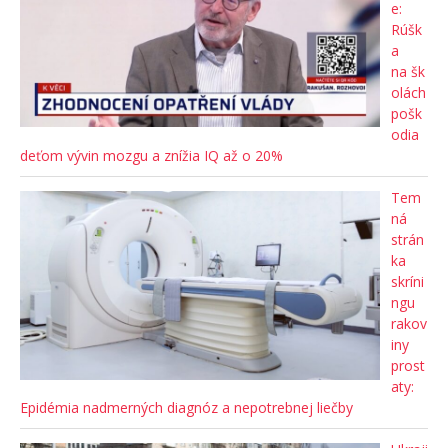
e:
Rúšk
a
na šk
olách
pošk
odia
deťom vývin mozgu a znížia IQ až o 20%
Tem
ná
strán
ka
skríni
ngu
rakov
iny
prost
aty:
Epidémia nadmerných diagnóz a nepotrebnej liečby