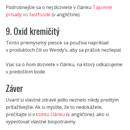
Podrobnejšie sa o nej dozviete v článku
Tajomné
prísady vo fastfoode
(v angličtine).
9. Oxid kremičitý
Tento priemyselný piesok sa používa napríklad
v produktoch čili vo Wendy’s, aby sa prášok nezliepal.
Viac sa o ňom dozviete v článku, na ktorý odkazujeme
v predošlom bode.
Záver
Uvariť si vlastné zdravé jedlo neznelo nikdy predtým
príťažlivejšie. Ak si myslíte, že to nedokážete,
prečítajte si v
tomto článku
(v angličtine), ako si
vypestovať vlastné biopotraviny.