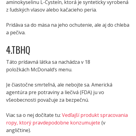
aminokyselinu L-Cysteín, ktorá je synteticky vyrobená
z ľudských vlasov alebo kačacieho peria.
Pridáva sa do mäsa na jeho ochutenie, ale aj do chleba
a pečiva.
4.TBHQ
Táto prídavná látka sa nachádza v 18
položkách McDonald‘s menu.
Je čiastočne smrteľná, ale nebojte sa. Americká
agentúra pre potraviny a liečivá (FDA) ju vo
všeobecnosti považuje za bezpečnú.
Viac sa o nej dočítate tu:
Vedľajší produkt spracovania
ropy, ktorý pravdepodobne konzumujete
(v
angličtine).