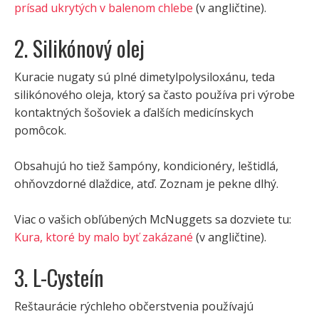
prísad ukrytých v balenom chlebe
(v angličtine).
2. Silikónový olej
Kuracie nugaty sú plné dimetylpolysiloxánu, teda
silikónového oleja, ktorý sa často používa pri výrobe
kontaktných šošoviek a ďalších medicínskych
pomôcok.
Obsahujú ho tiež šampóny, kondicionéry, leštidlá,
ohňovzdorné dlaždice, atď. Zoznam je pekne dlhý.
Viac o vašich obľúbených McNuggets sa dozviete tu:
Kura, ktoré by malo byť zakázané
(v angličtine).
3. L-Cysteín
Reštaurácie rýchleho občerstvenia používajú