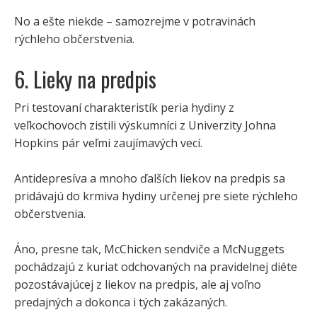
No a ešte niekde – samozrejme v potravinách
rýchleho občerstvenia.
6. Lieky na predpis
Pri testovaní charakteristík peria hydiny z
veľkochovoch zistili výskumníci z Univerzity Johna
Hopkins pár veľmi zaujímavých vecí.
Antidepresíva a mnoho ďalších liekov na predpis sa
pridávajú do krmiva hydiny určenej pre siete rýchleho
občerstvenia.
Áno, presne tak, McChicken sendviče a McNuggets
pochádzajú z kuriat odchovaných na pravidelnej diéte
pozostávajúcej z liekov na predpis, ale aj voľno
predajných a dokonca i tých zakázaných.