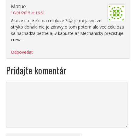
Matue
10/01/2015 at 16:51
Akoze co je zle na celuloze ? 😀 je mi jasne ze
stryko donald nie je zdravy o tom potom ale ved celuloza
sa nachadza bezne aj v kapuste a? Mechanicky precistuje
creva.
Odpovedať
Pridajte komentár