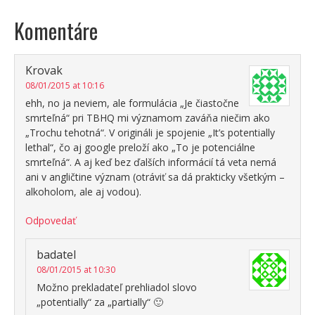
Komentáre
Krovak
08/01/2015 at 10:16
ehh, no ja neviem, ale formulácia „Je čiastočne
smrteľná“ pri TBHQ mi významom zaváňa niečim ako
„Trochu tehotná“. V origináli je spojenie „It’s potentially
lethal“, čo aj google preloží ako „To je potenciálne
smrteľná“. A aj keď bez ďalších informácií tá veta nemá
ani v angličtine význam (otráviť sa dá prakticky všetkým –
alkoholom, ale aj vodou).
Odpovedať
badatel
08/01/2015 at 10:30
Možno prekladateľ prehliadol slovo
„potentially“ za „partially“ 🙂