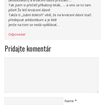
(antibiotikum) a krvácení dásní přestalo….
Tak jsem si přečetl příbalový leták, …. a ono se to tam
píše!!! Že léčí krvácení dásní!
Takže ti „zubní doktoři“ vědí, že na krvácení dásní stačí
předepsat antibiotikum a je klid!
Jenže na tom se nedá vydělávat…
Odpovedať
Pridajte komentár
*
Name