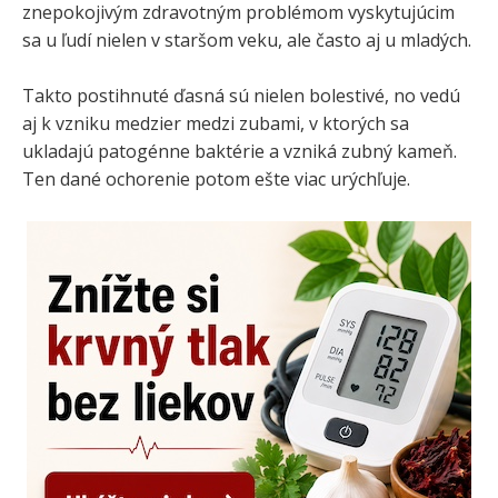
znepokojivým zdravotným problémom vyskytujúcim
sa u ľudí nielen v staršom veku, ale často aj u mladých.
Takto postihnuté ďasná sú nielen bolestivé, no vedú
aj k vzniku medzier medzi zubami, v ktorých sa
ukladajú patogénne baktérie a vzniká zubný kameň.
Ten dané ochorenie potom ešte viac urýchľuje.