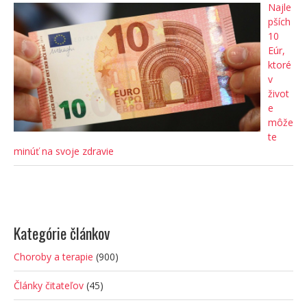
Najle
pších
10
Eúr,
ktoré
v
život
e
môže
te
minúť na svoje zdravie
Kategórie článkov
Choroby a terapie
(900)
Články čitateľov
(45)