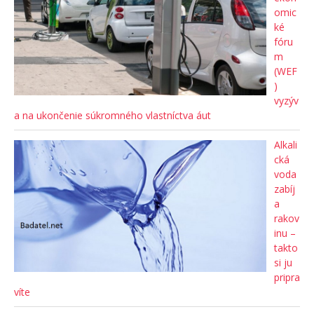
omic
ké
fóru
m
(WEF
)
vyzýv
a na ukončenie súkromného vlastníctva áut
Alkali
cká
voda
zabíj
a
rakov
inu –
takto
si ju
pripra
víte