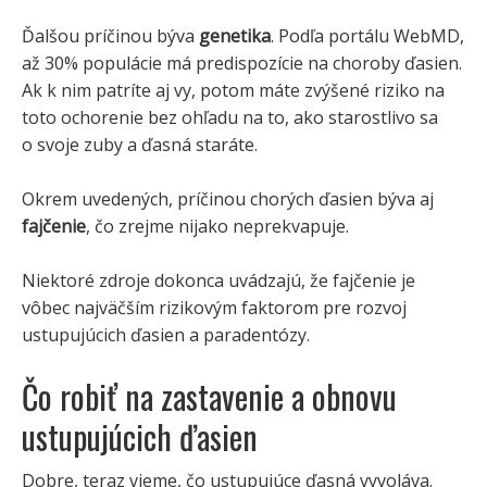
Ďalšou príčinou býva
genetika
. Podľa portálu WebMD,
až 30% populácie má predispozície na choroby ďasien.
Ak k nim patríte aj vy, potom máte zvýšené riziko na
toto ochorenie bez ohľadu na to, ako starostlivo sa
o svoje zuby a ďasná staráte.
Okrem uvedených, príčinou chorých ďasien býva aj
fajčenie
, čo zrejme nijako neprekvapuje.
Niektoré zdroje dokonca uvádzajú, že fajčenie je
vôbec najväčším rizikovým faktorom pre rozvoj
ustupujúcich ďasien a paradentózy.
Čo robiť na zastavenie a obnovu
ustupujúcich ďasien
Dobre, teraz vieme, čo ustupujúce ďasná vyvoláva.