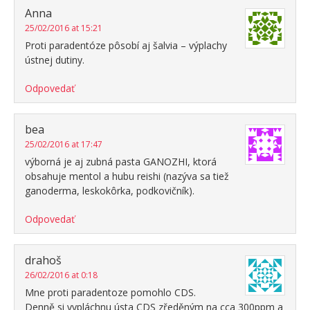
Anna
25/02/2016 at 15:21
Proti paradentóze pôsobí aj šalvia – výplachy
ústnej dutiny.
Odpovedať
bea
25/02/2016 at 17:47
výborná je aj zubná pasta GANOZHI, ktorá
obsahuje mentol a hubu reishi (nazýva sa tiež
ganoderma, leskokôrka, podkovičník).
Odpovedať
drahoš
26/02/2016 at 0:18
Mne proti paradentoze pomohlo CDS.
Denně si vypláchnu ústa CDS zředěným na cca 300ppm a