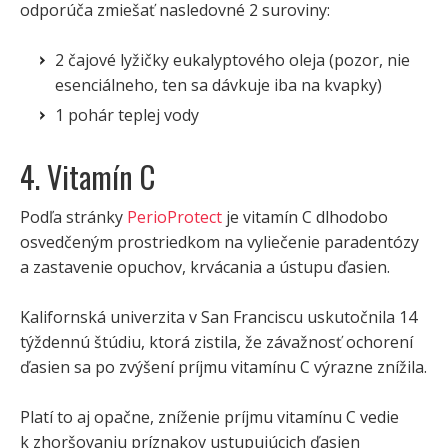
odporúča zmiešať nasledovné 2 suroviny:
2 čajové lyžičky eukalyptového oleja (pozor, nie
esenciálneho, ten sa dávkuje iba na kvapky)
1 pohár teplej vody
4. Vitamín C
Podľa stránky
PerioProtect
je vitamín C dlhodobo
osvedčeným prostriedkom na vyliečenie paradentózy
a zastavenie opuchov, krvácania a ústupu ďasien.
Kalifornská univerzita v San Franciscu uskutočnila 14
týždennú štúdiu, ktorá zistila, že závažnosť ochorení
ďasien sa po zvýšení príjmu vitamínu C výrazne znížila.
Platí to aj opačne, zníženie príjmu vitamínu C vedie
k zhoršovaniu príznakov ustupujúcich ďasien