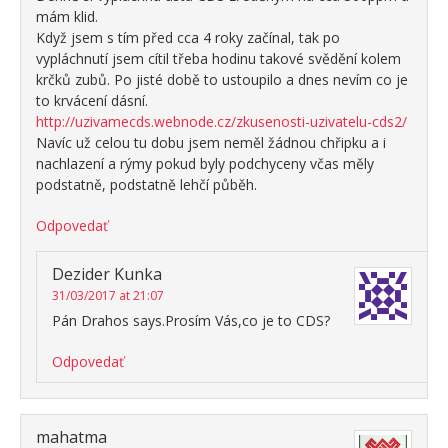
mám klid.
Když jsem s tím před cca 4 roky začínal, tak po
vypláchnutí jsem cítil třeba hodinu takové svědění kolem
krčků zubů. Po jisté době to ustoupilo a dnes nevím co je
to krvácení dásní.
http://uzivamecds.webnode.cz/zkusenosti-uzivatelu-cds2/
Navíc už celou tu dobu jsem neměl žádnou chřipku a i
nachlazení a rýmy pokud byly podchyceny včas měly
podstatně, podstatně lehčí půběh.
Odpovedať
Dezider Kunka
31/03/2017 at 21:07
Pán Drahos says.Prosím Vás,co je to CDS?
Odpovedať
mahatma