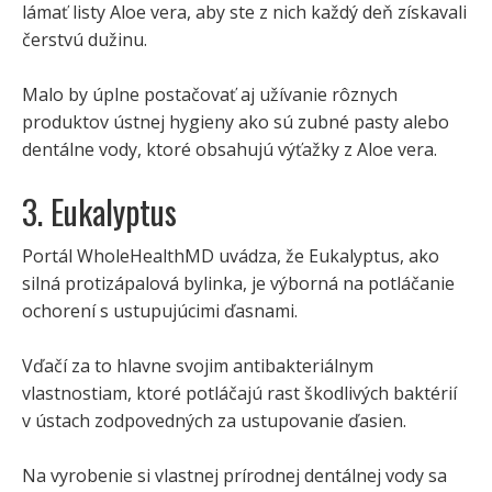
lámať listy Aloe vera, aby ste z nich každý deň získavali
čerstvú dužinu.
Malo by úplne postačovať aj užívanie rôznych
produktov ústnej hygieny ako sú zubné pasty alebo
dentálne vody, ktoré obsahujú výťažky z Aloe vera.
3. Eukalyptus
Portál WholeHealthMD uvádza, že Eukalyptus, ako
silná protizápalová bylinka, je výborná na potláčanie
ochorení s ustupujúcimi ďasnami.
Vďačí za to hlavne svojim antibakteriálnym
vlastnostiam, ktoré potláčajú rast škodlivých baktérií
v ústach zodpovedných za ustupovanie ďasien.
Na vyrobenie si vlastnej prírodnej dentálnej vody sa