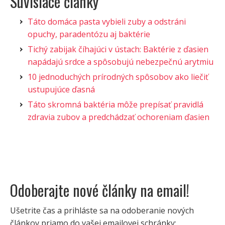
Súvisiace články
Táto domáca pasta vybieli zuby a odstráni
opuchy, paradentózu aj baktérie
Tichý zabijak číhajúci v ústach: Baktérie z ďasien
napádajú srdce a spôsobujú nebezpečnú arytmiu
10 jednoduchých prírodných spôsobov ako liečiť
ustupujúce ďasná
Táto skromná baktéria môže prepísať pravidlá
zdravia zubov a predchádzať ochoreniam ďasien
Odoberajte nové články na email!
Ušetrite čas a prihláste sa na odoberanie nových
článkov priamo do vašej emailovej schránky: