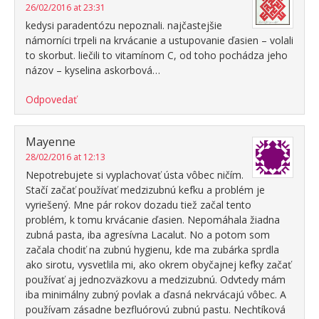
26/02/2016 at 23:31
kedysi paradentózu nepoznali. najčastejšie
námorníci trpeli na krvácanie a ustupovanie ďasien – volali
to skorbut. liečili to vitamínom C, od toho pochádza jeho
názov – kyselina askorbová…
Odpovedať
Mayenne
28/02/2016 at 12:13
Nepotrebujete si vyplachovať ústa vôbec ničím.
Stačí začať používať medzizubnú kefku a problém je
vyriešený. Mne pár rokov dozadu tiež začal tento
problém, k tomu krvácanie ďasien. Nepomáhala žiadna
zubná pasta, iba agresívna Lacalut. No a potom som
začala chodiť na zubnú hygienu, kde ma zubárka sprdla
ako sirotu, vysvetlila mi, ako okrem obyčajnej kefky začať
používať aj jednozväzkovu a medzizubnú. Odvtedy mám
iba minimálny zubný povlak a ďasná nekrvácajú vôbec. A
používam zásadne bezfluórovú zubnú pastu. Nechtíková