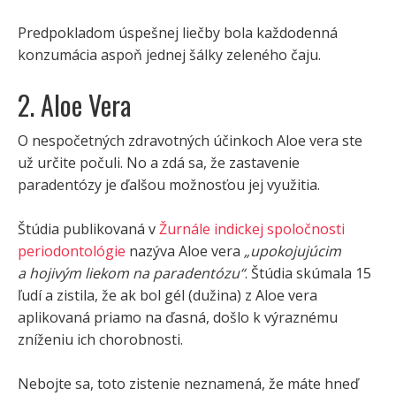
Predpokladom úspešnej liečby bola každodenná
konzumácia aspoň jednej šálky zeleného čaju.
2. Aloe Vera
O nespočetných zdravotných účinkoch Aloe vera ste
už určite počuli. No a zdá sa, že zastavenie
paradentózy je ďalšou možnosťou jej využitia.
Štúdia publikovaná v
Žurnále indickej spoločnosti
periodontológie
nazýva Aloe vera
„upokojujúcim
a hojivým liekom na paradentózu“
. Štúdia skúmala 15
ľudí a zistila, že ak bol gél (dužina) z Aloe vera
aplikovaná priamo na ďasná, došlo k výraznému
zníženiu ich chorobnosti.
Nebojte sa, toto zistenie neznamená, že máte hneď