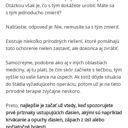
Otázkou však je, čo s tým dokážete urobiť. Máte sa
s tým jednoducho zmieriť?
Našťastie, odpoveď je: Nie, nemusíte sa s tým zmieriť.
Existuje niekoľko prírodných riešení, ktoré pomáhajú
toto ochorenie nielen zastaviť, ale dokonca aj zvrátiť.
Samozrejme, podobne ako aj v iných oblastiach
medicíny, aj tu platí, že čím skôr začnete s liečbou, tým
vyššie sú vaše šance na úspech. Ak totiž dôjde situácia
do štádia vyžadujúceho operáciu, potom už je na tieto
prírodné terapie zvyčajne neskoro.
Preto,
najlepšie je začať už vtedy, keď spozorujete
prvé príznaky ustupujúcich ďasien, akými sú napríklad
krvácanie a opuchy ďasien, zápach z úst alebo
počiatočné bolesti.