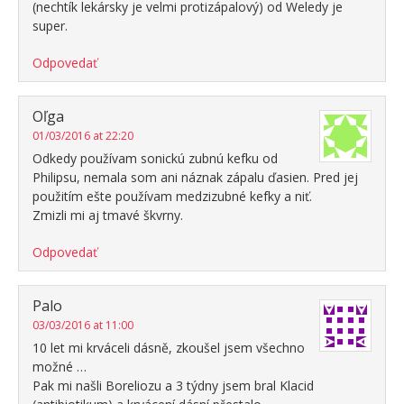
(nechtík lekársky je velmi protizápalový) od Weledy je
super.
Odpovedať
Oľga
01/03/2016 at 22:20
Odkedy používam sonickú zubnú kefku od
Philipsu, nemala som ani náznak zápalu ďasien. Pred jej
použitím ešte používam medzizubné kefky a niť.
Zmizli mi aj tmavé škvrny.
Odpovedať
Palo
03/03/2016 at 11:00
10 let mi krváceli dásně, zkoušel jsem všechno
možné …
Pak mi našli Boreliozu a 3 týdny jsem bral Klacid