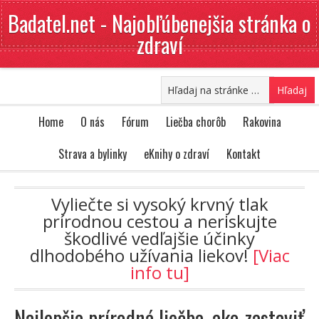
Badatel.net - Najobľúbenejšia stránka o
zdraví
Home
O nás
Fórum
Liečba chorôb
Rakovina
Strava a bylinky
eKnihy o zdraví
Kontakt
Vyliečte si vysoký krvný tlak
prírodnou cestou a neriskujte
škodlivé vedľajšie účinky
dlhodobého užívania liekov!
[Viac
info tu]
Najlepšia prírodná liečba, ako zastaviť