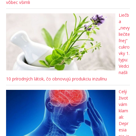
vôbec všimli
Liečb
a
„nevy
liečite
ľnej“
cukro
vky 1.
typu:
Vedci
našli
10 prírodných látok, čo obnovujú produkciu inzulínu
Celý
život
vám
klam
ali:
Depr
esia