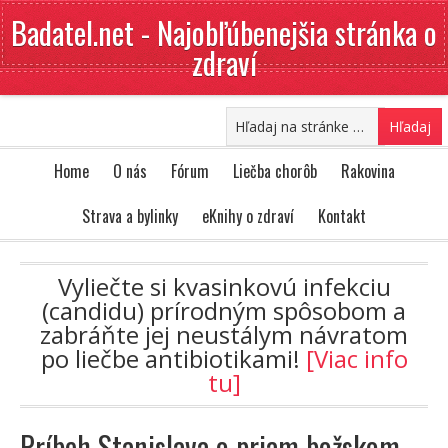
Badatel.net - Najobľúbenejšia stránka o
zdraví
Home
O nás
Fórum
Liečba chorôb
Rakovina
Strava a bylinky
eKnihy o zdraví
Kontakt
Vyliečte si kvasinkovú infekciu
(candidu) prírodným spôsobom a
zabráňte jej neustálym návratom
po liečbe antibiotikami!
[Viac info
tu]
Príbeh Stanislava o priam božskom