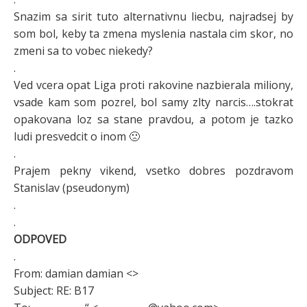
Snazim sa sirit tuto alternativnu liecbu, najradsej by
som bol, keby ta zmena myslenia nastala cim skor, no
zmeni sa to vobec niekedy?
.
Ved vcera opat Liga proti rakovine nazbierala miliony,
vsade kam som pozrel, bol samy zlty narcis….stokrat
opakovana loz sa stane pravdou, a potom je tazko
ludi presvedcit o inom 🙁
.
Prajem pekny vikend, vsetko dobres pozdravom
Stanislav (pseudonym)
.
.
ODPOVED
.
From: damian damian <>
Subject: RE: B17