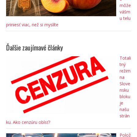
môže
vášm
u telu
priniesť viac, než si myslíte
Ďalšie zaujímavé články
Totali
tný
režim
na
Slove
nsku
bloku
je
našu
strán
ku. Ako cenzúru obísť?
Polož