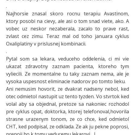
.
Najhorsie znasal skoro rocnu terapiu Avastinom,
ktory posobi na cievy, ale asi o tom snad viete, ako. A
vobec uz neskor nezaberala, zacalo to prave rast,
zvlast cez zimu. Teraz mal od toho januara cyklus
Oxaliplatiny v prislusnej kombinacii.
.
Pytal som sa lekara, veduceho oddelenia, ci mi vie
ukazat zdravotny zaznam pacienta, ktoreho tym
vyliecili. Ze momentalne tu taky zaznam nema, ale je
vysoka uspesnost eliminacie nadorov po tomto lieku.
Ani nemusim hovorit, ze dvakrat nadseny nebol, ked
otec odmietol nastupit uz tento tyzden. Vo stvrtok ked
volal aby sa objednal, pretoze sa nakoniec rozhodol
pre cyklus opat, doktorka, ktorej telefonoval,hovorila
strasne urazenym tonom, ze co chce, ked odmietol
CHT, ked podpisal, ze odklada. Ze ak ju pekne poprosi,
prepoji ho k tomu veducemu lekarovi….!