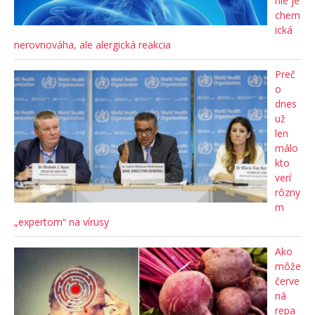
nie je
chem
ická
nerovnováha, ale alergická reakcia
Preč
o
dnes
už
len
málo
kto
verí
rôzny
m
„expertom“ na vírusy
Ako
môže
červe
ná
repa