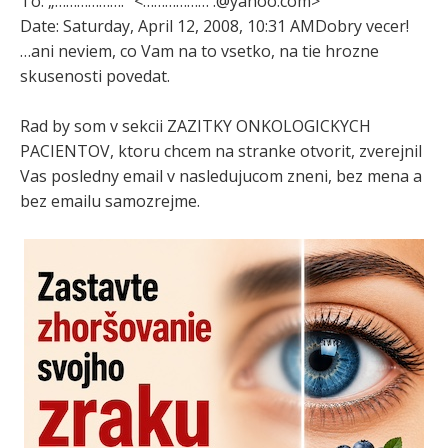
To: „……………….“ <………………
.@yahoo.com
>
Date: Saturday, April 12, 2008, 10:31 AMDobry vecer!
…ani neviem, co Vam na to vsetko, na tie hrozne
skusenosti povedat.
Rad by som v sekcii ZAZITKY ONKOLOGICKYCH
PACIENTOV, ktoru chcem na stranke otvorit, zverejnil
Vas posledny email v nasledujucom zneni, bez mena a
bez emailu samozrejme.