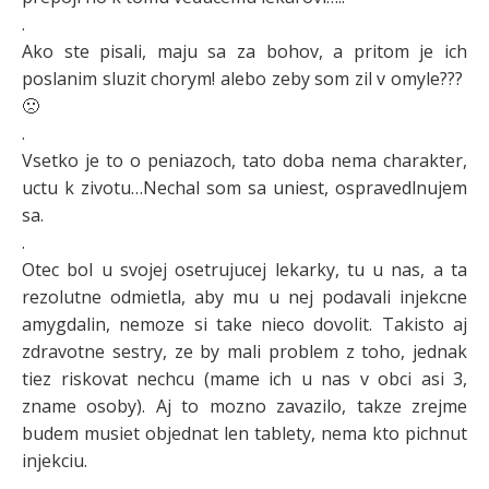
.
Ako ste pisali, maju sa za bohov, a pritom je ich
poslanim sluzit chorym! alebo zeby som zil v omyle???
🙁
.
Vsetko je to o peniazoch, tato doba nema charakter,
uctu k zivotu…Nechal som sa uniest, ospravedlnujem
sa.
.
Otec bol u svojej osetrujucej lekarky, tu u nas, a ta
rezolutne odmietla, aby mu u nej podavali injekcne
amygdalin, nemoze si take nieco dovolit. Takisto aj
zdravotne sestry, ze by mali problem z toho, jednak
tiez riskovat nechcu (mame ich u nas v obci asi 3,
zname osoby). Aj to mozno zavazilo, takze zrejme
budem musiet objednat len tablety, nema kto pichnut
injekciu.
.