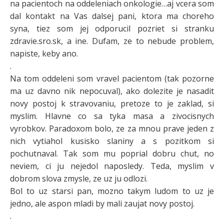
na pacientoch na oddeleniach onkologie…aj vcera som
dal kontakt na Vas dalsej pani, ktora ma choreho
syna, tiez som jej odporucil pozriet si stranku
zdravie.sro.sk, a ine. Dufam, ze to nebude problem,
napiste, keby ano.
.
Na tom oddeleni som vravel pacientom (tak pozorne
ma uz davno nik nepocuval), ako dolezite je nasadit
novy postoj k stravovaniu, pretoze to je zaklad, si
myslim. Hlavne co sa tyka masa a zivocisnych
vyrobkov. Paradoxom bolo, ze za mnou prave jeden z
nich vytiahol kusisko slaniny a s pozitkom si
pochutnaval. Tak som mu poprial dobru chut, no
neviem, ci ju nejedol naposledy. Teda, myslim v
dobrom slova zmysle, ze uz ju odlozi.
Bol to uz starsi pan, mozno takym ludom to uz je
jedno, ale aspon mladi by mali zaujat novy postoj.
.