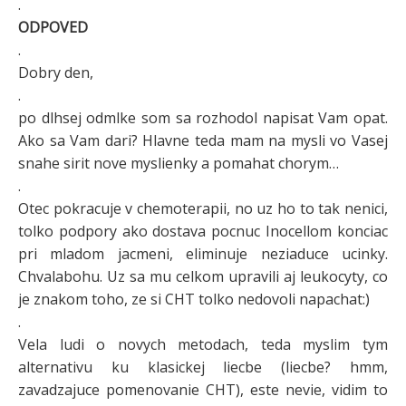
.
ODPOVED
.
Dobry den,
.
po dlhsej odmlke som sa rozhodol napisat Vam opat.
Ako sa Vam dari? Hlavne teda mam na mysli vo Vasej
snahe sirit nove myslienky a pomahat chorym…
.
Otec pokracuje v chemoterapii, no uz ho to tak nenici,
tolko podpory ako dostava pocnuc Inocellom konciac
pri mladom jacmeni, eliminuje neziaduce ucinky.
Chvalabohu. Uz sa mu celkom upravili aj leukocyty, co
je znakom toho, ze si CHT tolko nedovoli napachat:)
.
Vela ludi o novych metodach, teda myslim tym
alternativu ku klasickej liecbe (liecbe? hmm,
zavadzajuce pomenovanie CHT), este nevie, vidim to