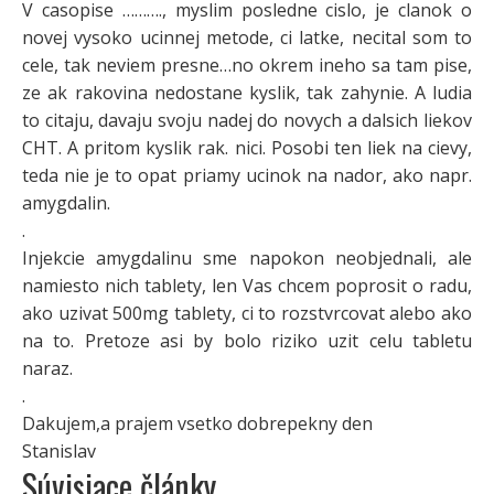
V casopise ………., myslim posledne cislo, je clanok o
novej vysoko ucinnej metode, ci latke, necital som to
cele, tak neviem presne…no okrem ineho sa tam pise,
ze ak rakovina nedostane kyslik, tak zahynie. A ludia
to citaju, davaju svoju nadej do novych a dalsich liekov
CHT. A pritom kyslik rak. nici. Posobi ten liek na cievy,
teda nie je to opat priamy ucinok na nador, ako napr.
amygdalin.
.
Injekcie amygdalinu sme napokon neobjednali, ale
namiesto nich tablety, len Vas chcem poprosit o radu,
ako uzivat 500mg tablety, ci to rozstvrcovat alebo ako
na to. Pretoze asi by bolo riziko uzit celu tabletu
naraz.
.
Dakujem,a prajem vsetko dobrepekny den
Stanislav
Súvisiace články