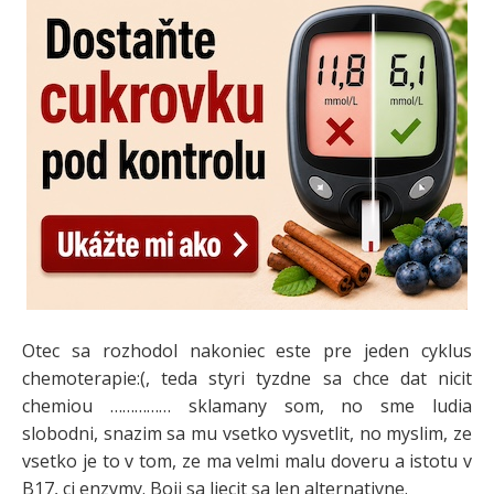
Otec sa rozhodol nakoniec este pre jeden cyklus
chemoterapie:(, teda styri tyzdne sa chce dat nicit
chemiou …………… sklamany som, no sme ludia
slobodni, snazim sa mu vsetko vysvetlit, no myslim, ze
vsetko je to v tom, ze ma velmi malu doveru a istotu v
B17, ci enzymy. Boji sa liecit sa len alternativne.