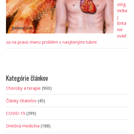
ológ
Veľke
j
Britá
nie
uvád
za na pravú mieru problém s nasýtenými tukmi
Kategórie článkov
Choroby a terapie
(900)
Články čitateľov
(45)
COVID-19
(399)
Dnešná medicína
(188)