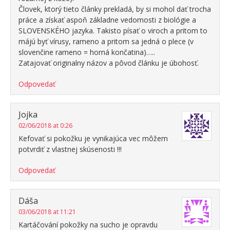
Človek, ktorý tieto články prekladá, by si mohol dať trocha
práce a získať aspoň základne vedomosti z biológie a
SLOVENSKÉHO jazyka. Takisto písať o viroch a pritom to
májú byť vírusy, rameno a pritom sa jedná o plece (v
slovenčine rameno = horná končatina)…..
Zatajovať originalny názov a pôvod článku je úbohosť.
Odpovedať
Jojka
02/06/2018 at 0:26
Kefovať si pokožku je vynikajúca vec môžem
potvrdiť z vlastnej skúsenosti !!!
Odpovedať
Dáša
03/06/2018 at 11:21
Kartáčování pokožky na sucho je opravdu