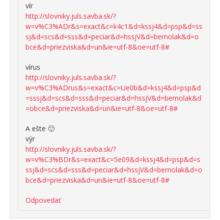
vír
http://slovniky.juls.savba.sk/?
w=v%C3%ADr&s=exact&c=k4c1&d=kssj4&d=psp&d=ss
sj&d=scs&d=sss&d=peciar&d=hssjV&d=bernolak&d=o
bce&d=priezviska&d=un&ie=utf-8&oe=utf-8#
vírus
http://slovniky.juls.savba.sk/?
w=v%C3%ADrus&s=exact&c=Ue0b&d=kssj4&d=psp&d
=sssj&d=scs&d=sss&d=peciar&d=hssjV&d=bernolak&d
=obce&d=priezviska&d=un&ie=utf-8&oe=utf-8#
A ešte 🙂
výr
http://slovniky.juls.savba.sk/?
w=v%C3%BDr&s=exact&c=5e09&d=kssj4&d=psp&d=s
ssj&d=scs&d=sss&d=peciar&d=hssjV&d=bernolak&d=o
bce&d=priezviska&d=un&ie=utf-8&oe=utf-8#
Odpovedať