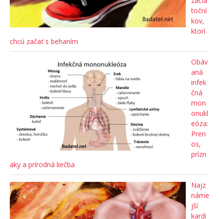
začia
toční
kov,
ktorí
chcú začať s behaním
Obáv
aná
infek
čná
mon
onukl
eóza:
Pren
os,
prízn
aky a prírodná liečba
Najz
náme
jší
kardi