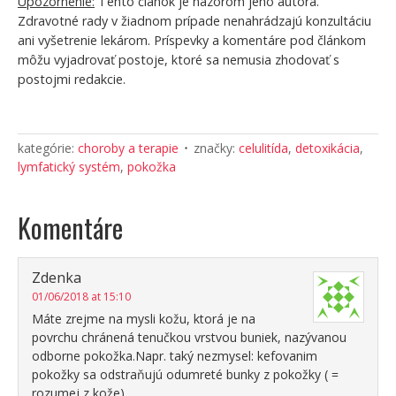
Upozornenie:
Tento článok je názorom jeho autora.
Zdravotné rady v žiadnom prípade nenahrádzajú konzultáciu
ani vyšetrenie lekárom. Príspevky a komentáre pod článkom
môžu vyjadrovať postoje, ktoré sa nemusia zhodovať s
postojmi redakcie.
kategórie:
choroby a terapie
značky:
celulitída
,
detoxikácia
,
lymfatický systém
,
pokožka
Komentáre
Zdenka
01/06/2018 at 15:10
Máte zrejme na mysli kožu, ktorá je na
povrchu chránená tenučkou vrstvou buniek, nazývanou
odborne pokožka.Napr. taký nezmysel: kefovanim
pokožky sa odstraňujú odumreté bunky z pokožky ( =
rozumej z kože).