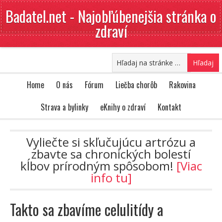
Badatel.net - Najobľúbenejšia stránka o
zdraví
Home
O nás
Fórum
Liečba chorôb
Rakovina
Strava a bylinky
eKnihy o zdraví
Kontakt
Vyliečte si skľučujúcu artrózu a
zbavte sa chronických bolestí
kĺbov prírodným spôsobom!
[Viac
info tu]
Takto sa zbavíme celulitídy a