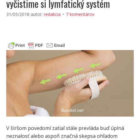
vyčistime si lymfatický systém
31/05/2018
autor:
redakcia
7 komentárov
V širšom povedomí zatiaľ stále prevláda buď úplná
neznalosť alebo aspoň značná skepsa ohľadom