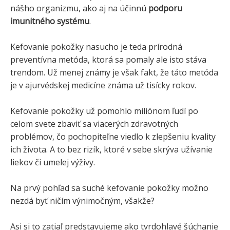
nášho organizmu, ako aj na účinnú
podporu
imunitného systému
.
Kefovanie pokožky nasucho je teda prírodná
preventívna metóda, ktorá sa pomaly ale isto stáva
trendom. Už menej známy je však fakt, že táto metóda
je v ajurvédskej medicíne známa už tisícky rokov.
Kefovanie pokožky už pomohlo miliónom ľudí po
celom svete zbaviť sa viacerých zdravotných
problémov, čo pochopiteľne viedlo k zlepšeniu kvality
ich života. A to bez rizík, ktoré v sebe skrýva užívanie
liekov či umelej výživy.
Na prvý pohľad sa suché kefovanie pokožky možno
nezdá byť ničím výnimočným, všakže?
Asi si to zatiaľ predstavujeme ako tvrdohlavé šúchanie