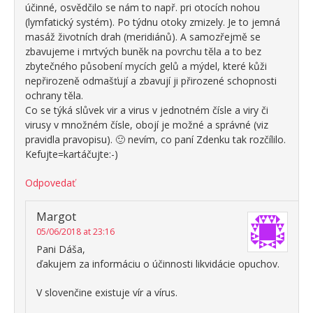
účinné, osvědčilo se nám to např. pri otocích nohou
(lymfatický systém). Po týdnu otoky zmizely. Je to jemná
masáž životních drah (meridiánů). A samozřejmě se
zbavujeme i mrtvých buněk na povrchu těla a to bez
zbytečného působení mycích gelů a mýdel, které kůži
nepřirozeně odmašťují a zbavují ji přirozené schopnosti
ochrany těla.
Co se týká slůvek vir a virus v jednotném čísle a viry či
virusy v množném čísle, obojí je možné a správné (viz
pravidla pravopisu). 🙂 nevím, co paní Zdenku tak rozčílilo.
Kefujte=kartáčujte:-)
Odpovedať
Margot
05/06/2018 at 23:16
Pani Dáša,
ďakujem za informáciu o účinnosti likvidácie opuchov.
V slovenčine existuje vír a vírus.