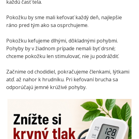
každú časť tela.
Pokožku by sme mali kefovať každý deň, najlepšie
ráno pred tým ako sa osprchujeme.
Pokožku kefujeme dlhými, dôkladnými pohybmi.
Pohyby by v žiadnom prípade nemali byť drsné;
chceme pokožku len stimulovať, nie ju podráždiť.
Začnime od chodidiel, pokračujeme členkami, lýtkami
atď. až nahor k hrudníku. Pri kefovaní brucha sa
odporúčajú jemné krúživé pohyby.