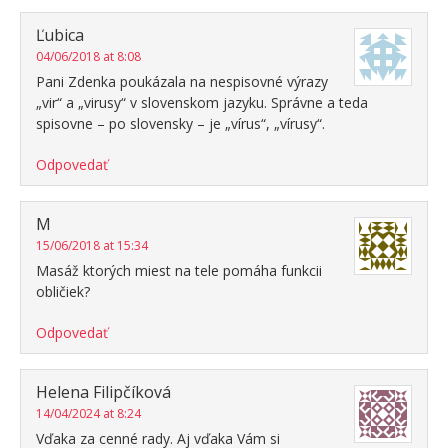
Ľubica
04/06/2018 at 8:08
Pani Zdenka poukázala na nespisovné výrazy
„vir“ a „virusy“ v slovenskom jazyku. Správne a teda
spisovne – po slovensky – je „vírus“, „vírusy“.
Odpovedať
M
15/06/2018 at 15:34
Masáž ktorých miest na tele pomáha funkcii
obličiek?
Odpovedať
Helena Filipčíková
14/04/2024 at 8:24
Vďaka za cenné rady. Aj vďaka Vám si