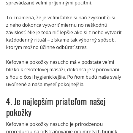
sprevádzané veľmi príjemnými pocitmi.
To znamená, že je veľmi ľahké si naň zvyknúť či si
z neho dokonca vytvoriť miernu no neškodnú
závislosť. Nie je teda nič lepšie ako si z neho vytvoriť
každodenný rituál – získame tak výborný spôsob,
ktorým možno účinne odbúrať stres.
Kefovanie pokožky nasucho má v podstate veľmi
blízko k celotelovej masáži, dokonca je v porovnaní
s ňou o čosi hygienickejšie. Po ňom budú naše svaly
uvoľnené a naša myseľ pokojnejšia.
4. Je najlepším priateľom našej
pokožky
Kefovanie pokožky nasucho je prirodzenou
procedúrou na odstraňovanie odumretých buniek