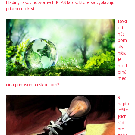
hladiny rakovinotvorných PFAS látok, ktoré sa vyplavujú
priamo do krvi
Dokt
ori
nás
pom
aly
ničia!
Je
mod
erná
medi
cína prínosom či škodcom?
9
najdô
ležite
jších
rád
pre